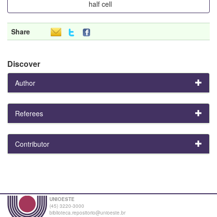
half cell
Share
Discover
Author
Referees
Contributor
UNIOESTE
(45) 3220-3000
biblioteca.repositorio@unioeste.br