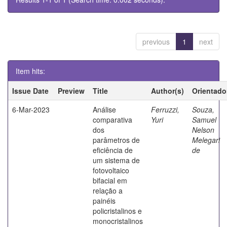
previous
1
next
Item hits:
Issue Date
Preview
Title
Author(s)
Orientado
6-Mar-2023
Análise
Ferruzzi,
Souza,
comparativa
Yuri
Samuel
dos
Nelson
parâmetros de
Melegari
eficiência de
de
um sistema de
fotovoltaico
bifacial em
relação a
painéis
policristalinos e
monocristalinos