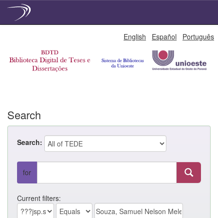
Skip
English
Español
Português
navigation
Search
Search:
for
Current filters: