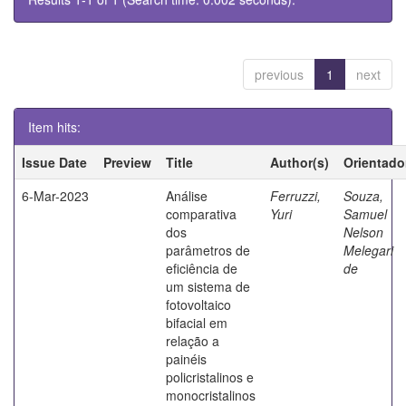
previous
1
next
Item hits:
Issue Date
Preview
Title
Author(s)
Orientado
6-Mar-2023
Análise
Ferruzzi,
Souza,
comparativa
Yuri
Samuel
dos
Nelson
parâmetros de
Melegari
eficiência de
de
um sistema de
fotovoltaico
bifacial em
relação a
painéis
policristalinos e
monocristalinos