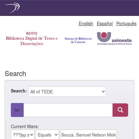
Skip
English
Español
Português
navigation
Search
Search:
for
Current filters: