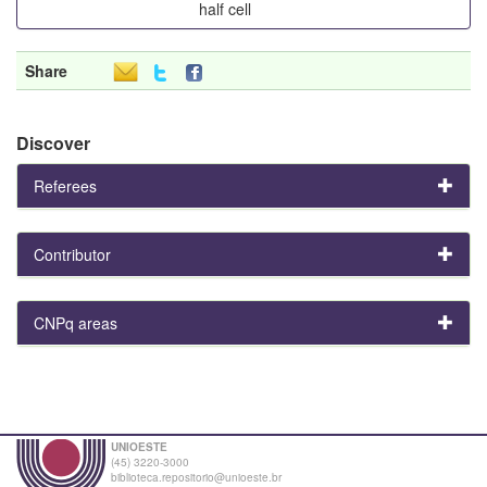
half cell
Share
Discover
Referees
Contributor
CNPq areas
UNIOESTE
(45) 3220-3000
biblioteca.repositorio@unioeste.br