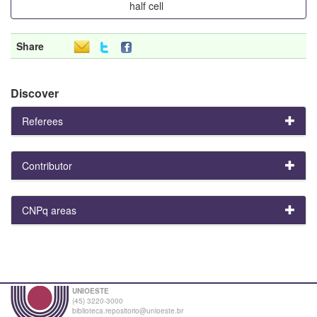
half cell
Share
Discover
Referees
Contributor
CNPq areas
UNIOESTE
(45) 3220-3000
biblioteca.repositorio@unioeste.br