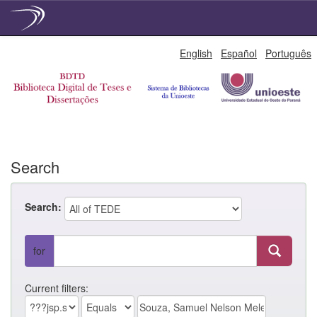
Skip
English
Español
Português
navigation
Search
Search:
for
Current filters: