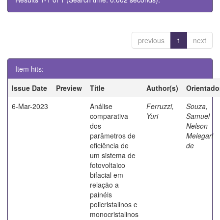
previous
1
next
Item hits:
Issue Date
Preview
Title
Author(s)
Orientado
6-Mar-2023
Análise
Ferruzzi,
Souza,
comparativa
Yuri
Samuel
dos
Nelson
parâmetros de
Melegari
eficiência de
de
um sistema de
fotovoltaico
bifacial em
relação a
painéis
policristalinos e
monocristalinos