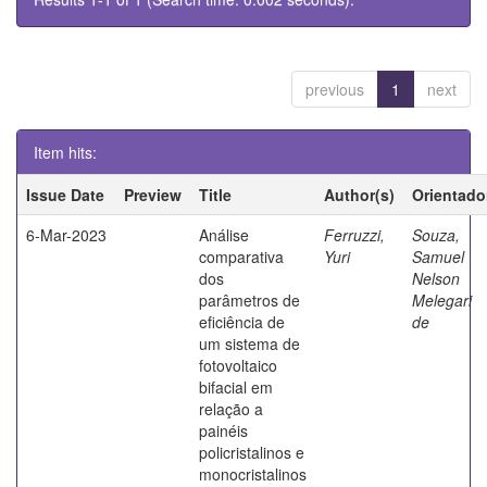
previous
1
next
Item hits:
Issue Date
Preview
Title
Author(s)
Orientado
6-Mar-2023
Análise
Ferruzzi,
Souza,
comparativa
Yuri
Samuel
dos
Nelson
parâmetros de
Melegari
eficiência de
de
um sistema de
fotovoltaico
bifacial em
relação a
painéis
policristalinos e
monocristalinos