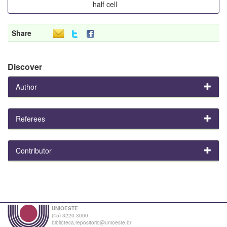
half cell
Share
Discover
Author
Referees
Contributor
UNIOESTE
(45) 3220-3000
biblioteca.repositorio@unioeste.br