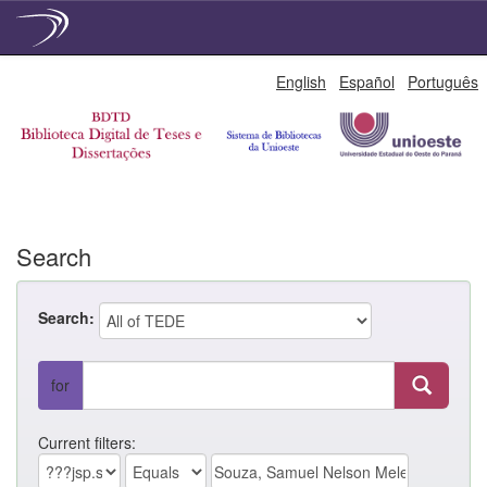
Skip
English
Español
Português
navigation
Search
Search:
for
Current filters: