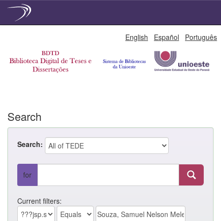
Skip
English
Español
Português
navigation
Search
Search:
for
Current filters: