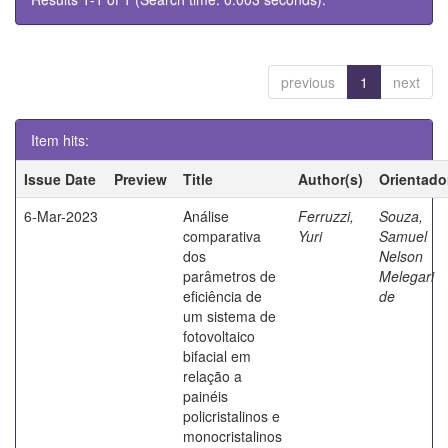
previous
1
next
Item hits:
Issue Date
Preview
Title
Author(s)
Orientado
6-Mar-2023
Análise
Ferruzzi,
Souza,
comparativa
Yuri
Samuel
dos
Nelson
parâmetros de
Melegari
eficiência de
de
um sistema de
fotovoltaico
bifacial em
relação a
painéis
policristalinos e
monocristalinos