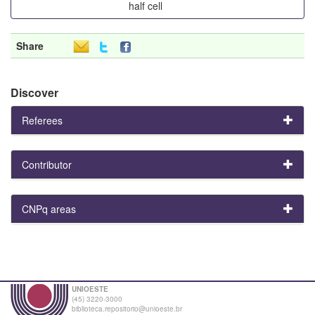
half cell
Share
Discover
Referees
Contributor
CNPq areas
UNIOESTE
(45) 3220-3000
biblioteca.repositorio@unioeste.br