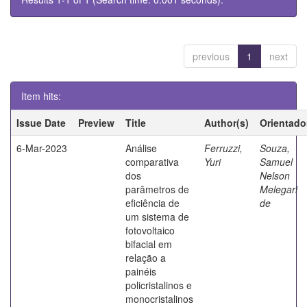
previous
1
next
Item hits:
Issue Date
Preview
Title
Author(s)
Orientado
6-Mar-2023
Análise
Ferruzzi,
Souza,
comparativa
Yuri
Samuel
dos
Nelson
parâmetros de
Melegari
eficiência de
de
um sistema de
fotovoltaico
bifacial em
relação a
painéis
policristalinos e
monocristalinos