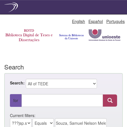
Skip
English
Español
Português
navigation
Search
Search:
for
Current filters: