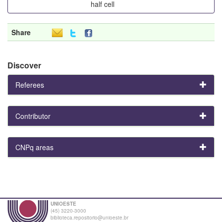
half cell
Share
Discover
Referees
Contributor
CNPq areas
UNIOESTE
(45) 3220-3000
biblioteca.repositorio@unioeste.br