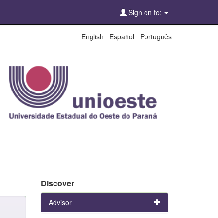
Sign on to:
English
Español
Português
Discover
Advisor