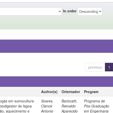
In order
previous
1
Author(s)
Orientador
Program
ogás em suinocultura
Soares,
Bariccatti,
Programa de
biodigestor de lagoa
Clenoir
Reinaldo
Pós-Graduação
ção, aquecimento e
Antonio
Aparecido
em Engenharia