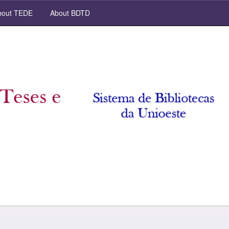
out TEDE
About BDTD