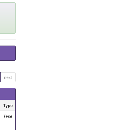
next
Type
Tese