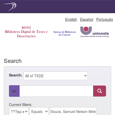
Skip
English
Español
Português
navigation
Search
Search:
for
Current filters: