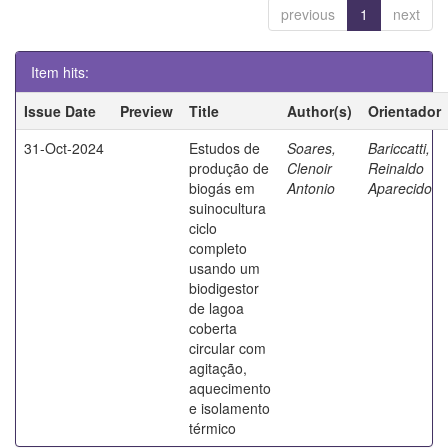
previous
1
next
Item hits:
Issue Date
Preview
Title
Author(s)
Orientador
31-Oct-2024
Estudos de
Soares,
Bariccatti,
produção de
Clenoir
Reinaldo
biogás em
Antonio
Aparecido
suinocultura
ciclo
completo
usando um
biodigestor
de lagoa
coberta
circular com
agitação,
aquecimento
e isolamento
térmico