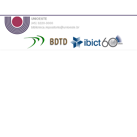
UNIOESTE
(45) 3220-3000
biblioteca.repositorio@unioeste.br