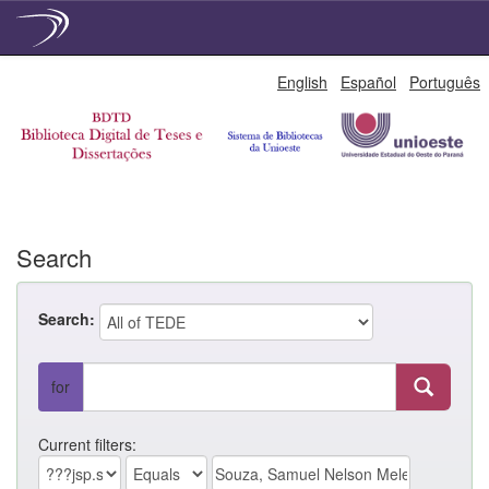
Skip
English
Español
Português
navigation
Search
Search:
for
Current filters: