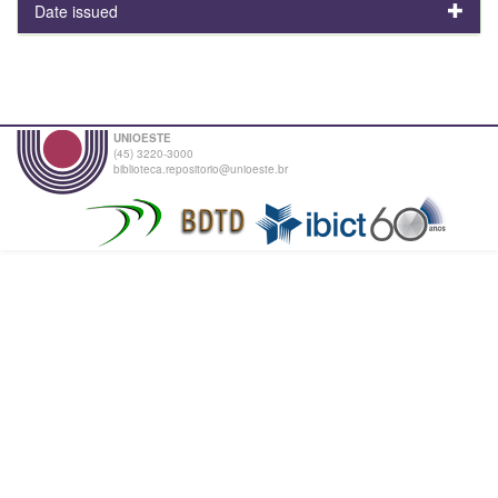
Date issued
UNIOESTE
(45) 3220-3000
biblioteca.repositorio@unioeste.br