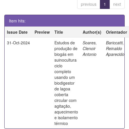
previous
1
next
Item hits:
Issue Date
Preview
Title
Author(s)
Orientador
31-Oct-2024
Estudos de
Soares,
Bariccatti,
produção de
Clenoir
Reinaldo
biogás em
Antonio
Aparecido
suinocultura
ciclo
completo
usando um
biodigestor
de lagoa
coberta
circular com
agitação,
aquecimento
e isolamento
térmico