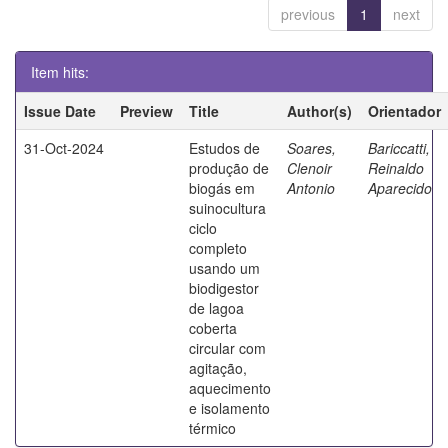
previous
1
next
Item hits:
Issue Date
Preview
Title
Author(s)
Orientador
31-Oct-2024
Estudos de
Soares,
Bariccatti,
produção de
Clenoir
Reinaldo
biogás em
Antonio
Aparecido
suinocultura
ciclo
completo
usando um
biodigestor
de lagoa
coberta
circular com
agitação,
aquecimento
e isolamento
térmico