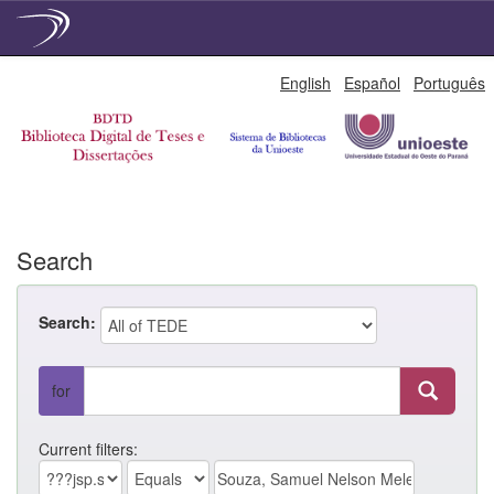
Skip
English
Español
Português
navigation
Search
Search:
for
Current filters: