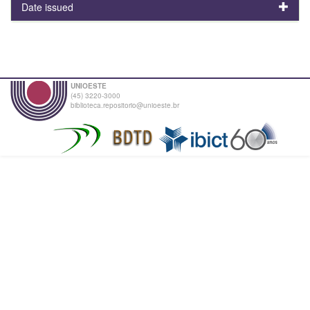
Date issued
UNIOESTE
(45) 3220-3000
biblioteca.repositorio@unioeste.br