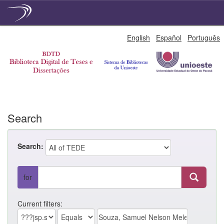
Skip
English
Español
Português
navigation
Search
Search:
for
Current filters: