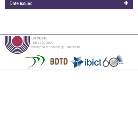
Date issued
UNIOESTE
(45) 3220-3000
biblioteca.repositorio@unioeste.br