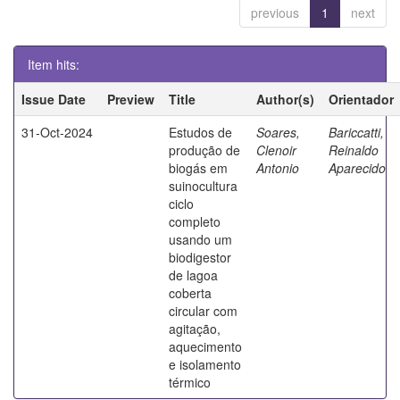
previous
1
next
Item hits:
Issue Date
Preview
Title
Author(s)
Orientador
31-Oct-2024
Estudos de
Soares,
Bariccatti,
produção de
Clenoir
Reinaldo
biogás em
Antonio
Aparecido
suinocultura
ciclo
completo
usando um
biodigestor
de lagoa
coberta
circular com
agitação,
aquecimento
e isolamento
térmico