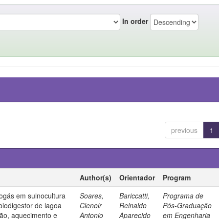
In order
previous
1
Author(s)
Orientador
Program
ogás em suinocultura
Soares,
Bariccatti,
Programa de
biodigestor de lagoa
Clenoir
Reinaldo
Pós-Graduação
ção, aquecimento e
Antonio
Aparecido
em Engenharia