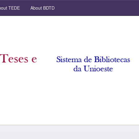
out TEDE
About BDTD