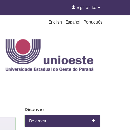
Sign on to:
English
Español
Português
Discover
Referees