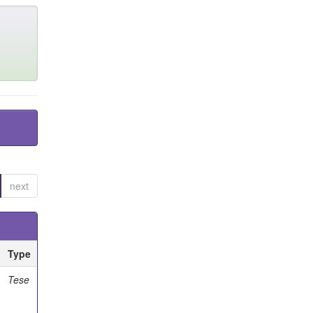
next
Type
Tese