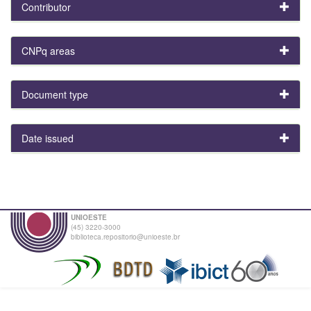
Contributor
CNPq areas
Document type
Date issued
UNIOESTE
(45) 3220-3000
biblioteca.repositorio@unioeste.br