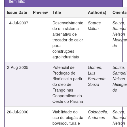
Item hits:
Issue Date
Preview
Title
Author(s)
Orient
4-Jul-2007
Desenvolvimento
Soares,
Souza,
de um sistema
Milton
Samuel
alternativo de
Nelson
trocador de calor
Melegar
para
de
construções
agroindustriais
2-Aug-2005
Potencial de
Gomes,
Souza,
Produção de
Luis
Samuel
Biodiesel a partir
Fernando
Nelson
do óleo de
Souza
Melegar
Frango nas
de
Cooperativas do
Oeste do Paraná
20-Jul-2006
Viabilidade do
Coldebella,
Souza,
uso do biogás da
Anderson
Samuel
bovinocultura e
Nelson