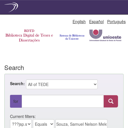
Skip
English
Español
Português
navigation
Search
Search:
for
Current filters: