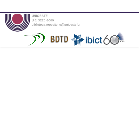
UNIOESTE
(45) 3220-3000
biblioteca.repositorio@unioeste.br