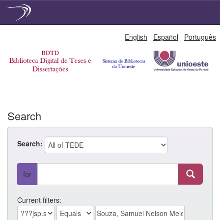
Skip
English
Español
Português
navigation
Search
Search:
for
Current filters: