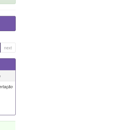
next
e
ertação