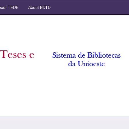
out TEDE
About BDTD