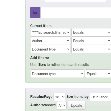
for
Current filters:
Add filters:
Use filters to refine the search results.
Results/Page
Sort items by
Authors/record