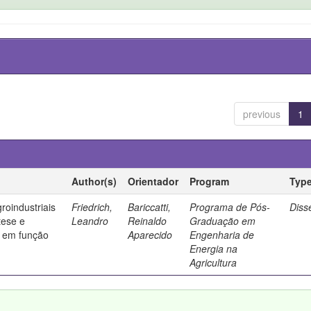
previous
1
Author(s)
Orientador
Program
Typ
roindustriais
Friedrich,
Bariccatti,
Programa de Pós-
Diss
tese e
Leandro
Reinaldo
Graduação em
o em função
Aparecido
Engenharia de
Energia na
Agricultura