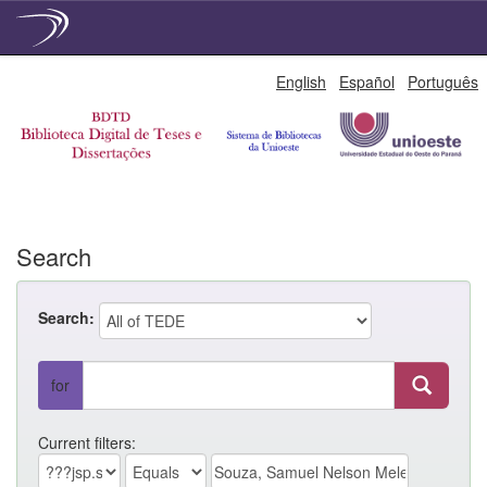
Skip
English
Español
Português
navigation
Search
Search:
for
Current filters: