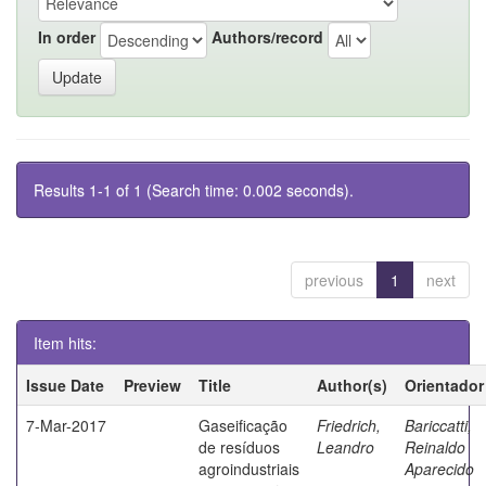
In order
Authors/record
Results 1-1 of 1 (Search time: 0.002 seconds).
previous
1
next
Item hits:
Issue Date
Preview
Title
Author(s)
Orientador
7-Mar-2017
Gaseificação
Friedrich,
Bariccatti,
de resíduos
Leandro
Reinaldo
agroindustriais
Aparecido