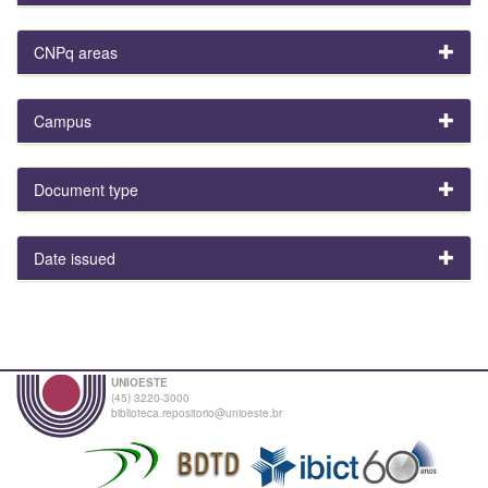
CNPq areas
Campus
Document type
Date issued
UNIOESTE
(45) 3220-3000
biblioteca.repositorio@unioeste.br