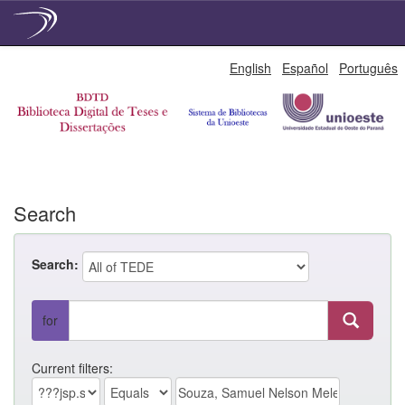
Skip
English
Español
Português
navigation
Search
Search:
for
Current filters: