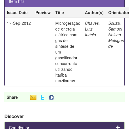
Item hits:
Issue Date
Preview
Title
Author(s)
Orientado
17-Sep-2012
Microgeração
Chaves,
Souza,
de energia
Luiz
Samuel
elétrica com
Inácio
Nelson
gás de
Melegari
síntese de
de
um
gaseificador
concorrente
utilizando
Itaúba
mazilaurus
Share
Discover
Contributor