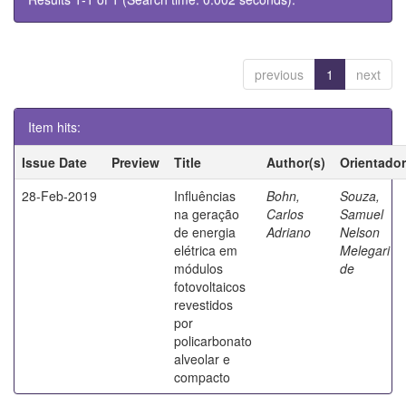
previous
1
next
Item hits:
Issue Date
Preview
Title
Author(s)
Orientador
28-Feb-2019
Influências
Bohn,
Souza,
na geração
Carlos
Samuel
de energia
Adriano
Nelson
elétrica em
Melegari
módulos
de
fotovoltaicos
revestidos
por
policarbonato
alveolar e
compacto