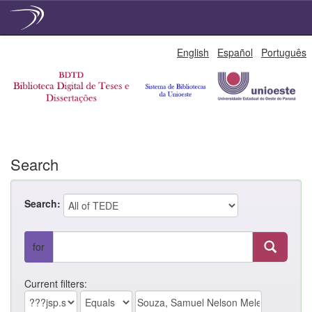
Skip
English
Español
Português
navigation
Search
Search:
for
Current filters: