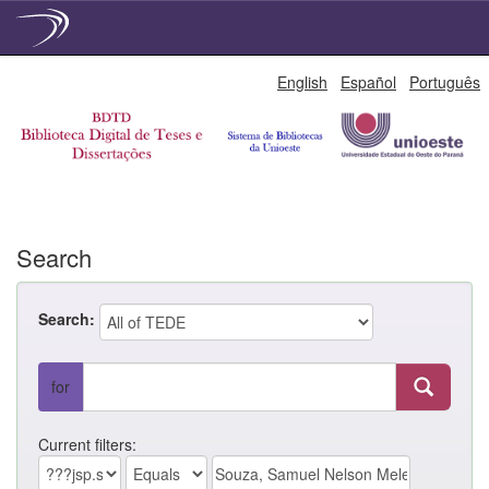
Skip
English
Español
Português
navigation
Search
Search:
for
Current filters: