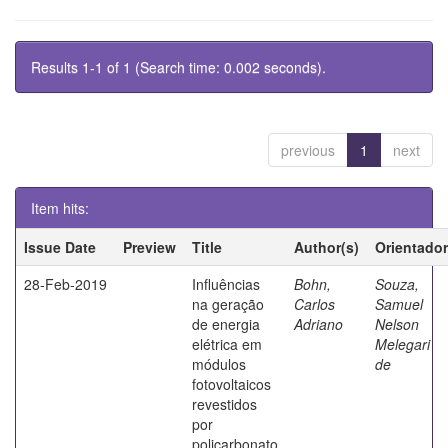
Results 1-1 of 1 (Search time: 0.002 seconds).
previous
1
next
Item hits:
Issue Date
Preview
Title
Author(s)
Orientador
28-Feb-2019
Influências
Bohn,
Souza,
na geração
Carlos
Samuel
de energia
Adriano
Nelson
elétrica em
Melegari
módulos
de
fotovoltaicos
revestidos
por
policarbonato