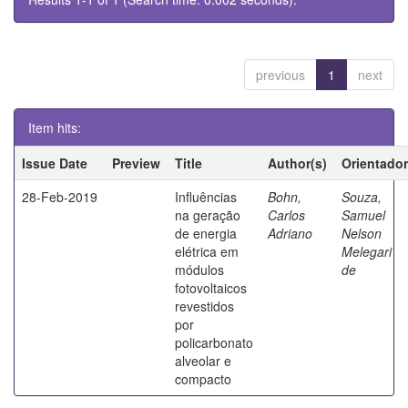
previous
1
next
Item hits:
Issue Date
Preview
Title
Author(s)
Orientador
28-Feb-2019
Influências
Bohn,
Souza,
na geração
Carlos
Samuel
de energia
Adriano
Nelson
elétrica em
Melegari
módulos
de
fotovoltaicos
revestidos
por
policarbonato
alveolar e
compacto