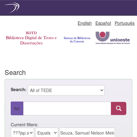
Skip
English
Español
Português
navigation
Search
Search:
for
Current filters: