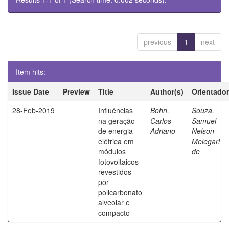
previous
1
next
Item hits:
Issue Date
Preview
Title
Author(s)
Orientador
28-Feb-2019
Influências
Bohn,
Souza,
na geração
Carlos
Samuel
de energia
Adriano
Nelson
elétrica em
Melegari
módulos
de
fotovoltaicos
revestidos
por
policarbonato
alveolar e
compacto