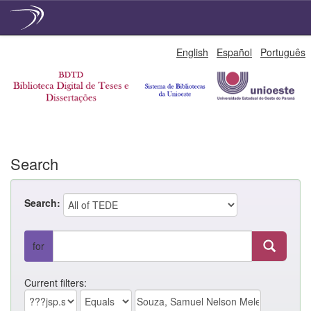
Skip
English
Español
Português
navigation
Search
Search:
for
Current filters: