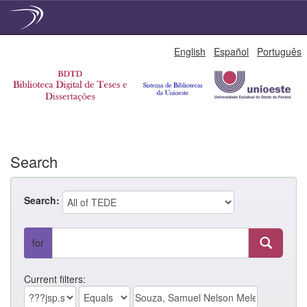
Skip
English
Español
Português
navigation
Search
Search:
for
Current filters: