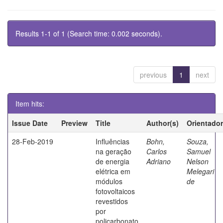
Results 1-1 of 1 (Search time: 0.002 seconds).
previous
1
next
Item hits:
Issue Date
Preview
Title
Author(s)
Orientador
28-Feb-2019
Influências
Bohn,
Souza,
na geração
Carlos
Samuel
de energia
Adriano
Nelson
elétrica em
Melegari
módulos
de
fotovoltaicos
revestidos
por
policarbonato