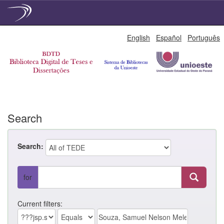
Skip
English
Español
Português
navigation
Search
Search:
for
Current filters: