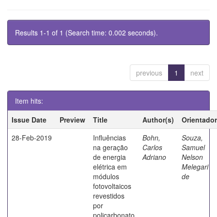
Results 1-1 of 1 (Search time: 0.002 seconds).
previous
1
next
Item hits:
Issue Date
Preview
Title
Author(s)
Orientador
28-Feb-2019
Influências
Bohn,
Souza,
na geração
Carlos
Samuel
de energia
Adriano
Nelson
elétrica em
Melegari
módulos
de
fotovoltaicos
revestidos
por
policarbonato