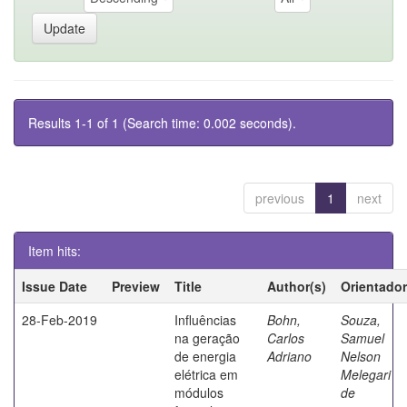
Results 1-1 of 1 (Search time: 0.002 seconds).
previous
1
next
Item hits:
Issue Date
Preview
Title
Author(s)
Orientador
28-Feb-2019
Influências
Bohn,
Souza,
na geração
Carlos
Samuel
de energia
Adriano
Nelson
elétrica em
Melegari
módulos
de