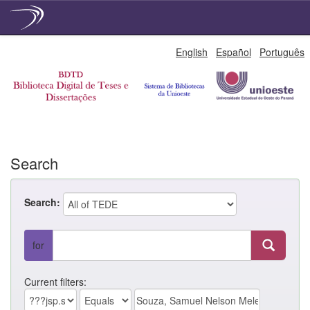
Skip
English
Español
Português
navigation
Search
Search:
for
Current filters: