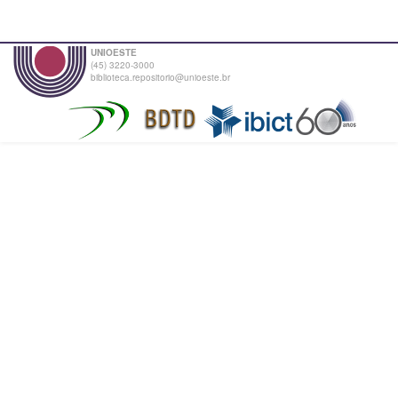
UNIOESTE
(45) 3220-3000
biblioteca.repositorio@unioeste.br