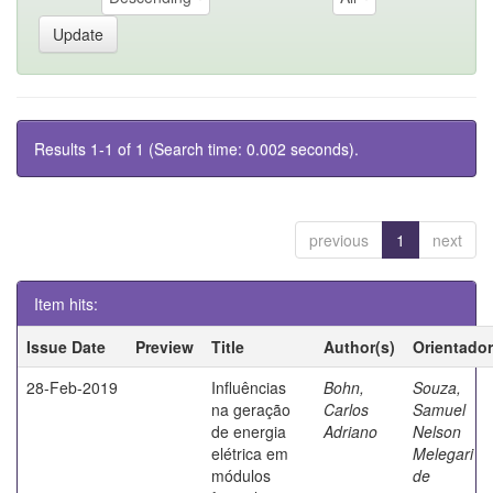
Results 1-1 of 1 (Search time: 0.002 seconds).
previous
1
next
Item hits:
Issue Date
Preview
Title
Author(s)
Orientador
28-Feb-2019
Influências
Bohn,
Souza,
na geração
Carlos
Samuel
de energia
Adriano
Nelson
elétrica em
Melegari
módulos
de