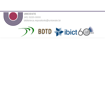
UNIOESTE
(45) 3220-3000
biblioteca.repositorio@unioeste.br