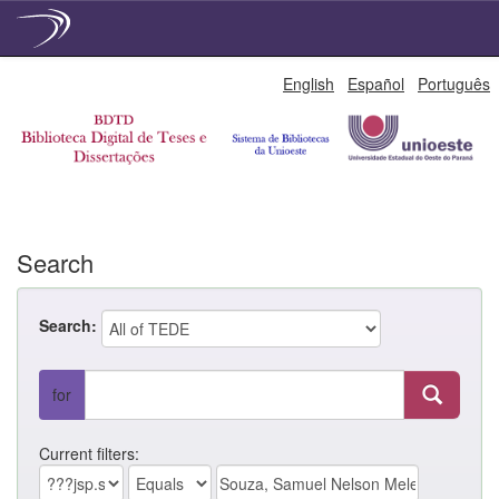
Skip
English
Español
Português
navigation
Search
Search:
for
Current filters: