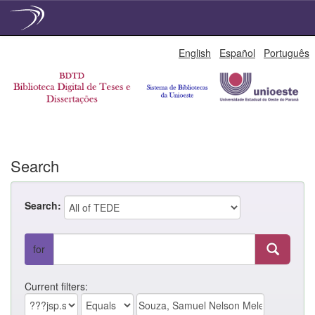
Skip
English
Español
Português
navigation
Search
Search:
for
Current filters: