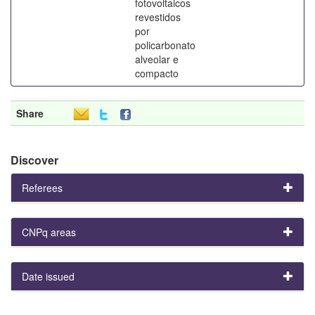
fotovoltaicos
revestidos
por
policarbonato
alveolar e
compacto
Share
Discover
Referees
CNPq areas
Date issued