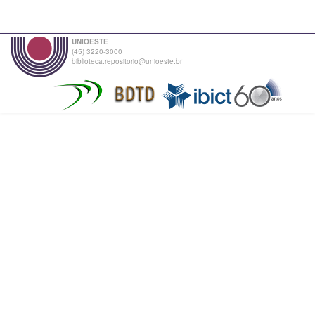
UNIOESTE
(45) 3220-3000
biblioteca.repositorio@unioeste.br