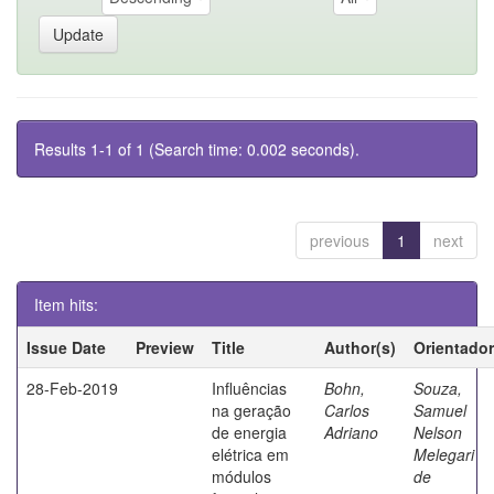
Results 1-1 of 1 (Search time: 0.002 seconds).
previous
1
next
Item hits:
Issue Date
Preview
Title
Author(s)
Orientador
28-Feb-2019
Influências
Bohn,
Souza,
na geração
Carlos
Samuel
de energia
Adriano
Nelson
elétrica em
Melegari
módulos
de