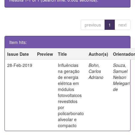
previous
1
next
Item hits:
Issue Date
Preview
Title
Author(s)
Orientador
28-Feb-2019
Influências
Bohn,
Souza,
na geração
Carlos
Samuel
de energia
Adriano
Nelson
elétrica em
Melegari
módulos
de
fotovoltaicos
revestidos
por
policarbonato
alveolar e
compacto