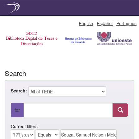
Skip
English
Español
Português
navigation
Search
Search:
for
Current filters: