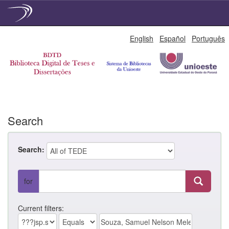
Skip
English
Español
Português
navigation
Search
Search:
for
Current filters: