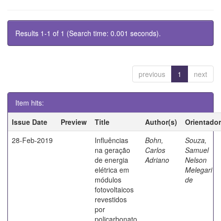
Results 1-1 of 1 (Search time: 0.001 seconds).
previous
1
next
Item hits:
Issue Date
Preview
Title
Author(s)
Orientador
28-Feb-2019
Influências
Bohn,
Souza,
na geração
Carlos
Samuel
de energia
Adriano
Nelson
elétrica em
Melegari
módulos
de
fotovoltaicos
revestidos
por
policarbonato