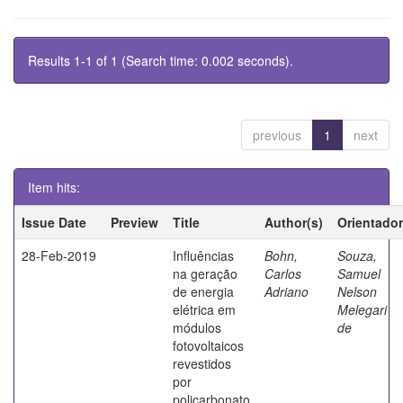
Results 1-1 of 1 (Search time: 0.002 seconds).
previous
1
next
Item hits:
Issue Date
Preview
Title
Author(s)
Orientador
28-Feb-2019
Influências
Bohn,
Souza,
na geração
Carlos
Samuel
de energia
Adriano
Nelson
elétrica em
Melegari
módulos
de
fotovoltaicos
revestidos
por
policarbonato