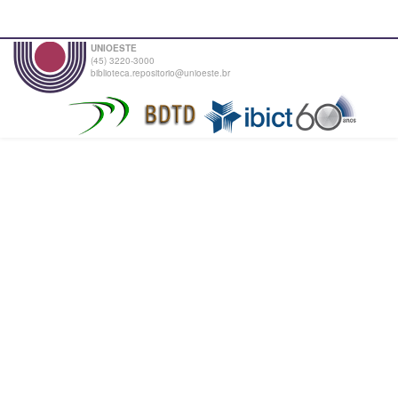
UNIOESTE
(45) 3220-3000
biblioteca.repositorio@unioeste.br