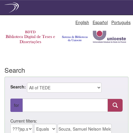
Skip
English
Español
Português
navigation
Search
Search:
for
Current filters: