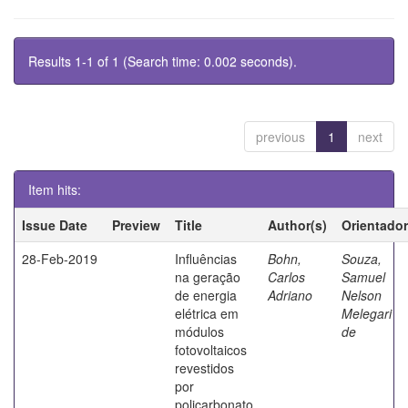
Results 1-1 of 1 (Search time: 0.002 seconds).
previous
1
next
Item hits:
Issue Date
Preview
Title
Author(s)
Orientador
28-Feb-2019
Influências
Bohn,
Souza,
na geração
Carlos
Samuel
de energia
Adriano
Nelson
elétrica em
Melegari
módulos
de
fotovoltaicos
revestidos
por
policarbonato