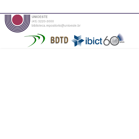
UNIOESTE
(45) 3220-3000
biblioteca.repositorio@unioeste.br