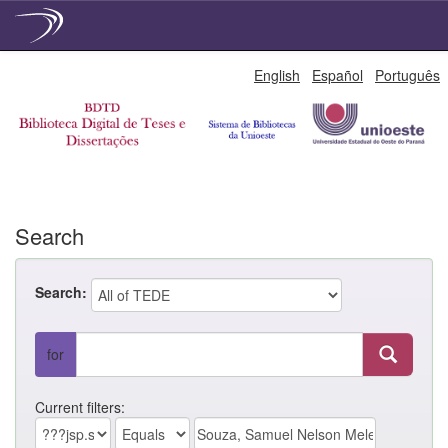
Skip
English
Español
Português
navigation
Search
Search:
for
Current filters: