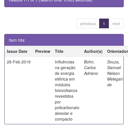
previous
1
next
Item hits:
Issue Date
Preview
Title
Author(s)
Orientador
28-Feb-2019
Influências
Bohn,
Souza,
na geração
Carlos
Samuel
de energia
Adriano
Nelson
elétrica em
Melegari
módulos
de
fotovoltaicos
revestidos
por
policarbonato
alveolar e
compacto