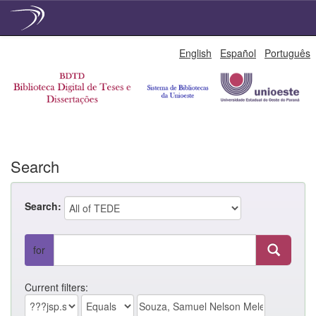
Skip
English
Español
Português
navigation
Search
Search:
for
Current filters: