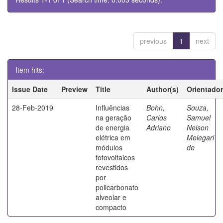
previous
1
next
Item hits:
Issue Date
Preview
Title
Author(s)
Orientador
28-Feb-2019
Influências
Bohn,
Souza,
na geração
Carlos
Samuel
de energia
Adriano
Nelson
elétrica em
Melegari
módulos
de
fotovoltaicos
revestidos
por
policarbonato
alveolar e
compacto