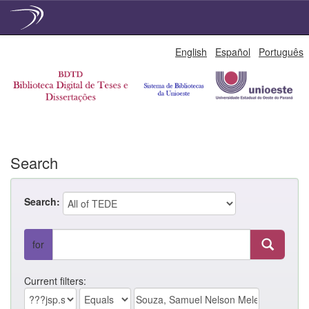
Skip
English
Español
Português
navigation
Search
Search:
for
Current filters: