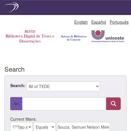
Skip
English
Español
Português
navigation
Search
Search:
for
Current filters: