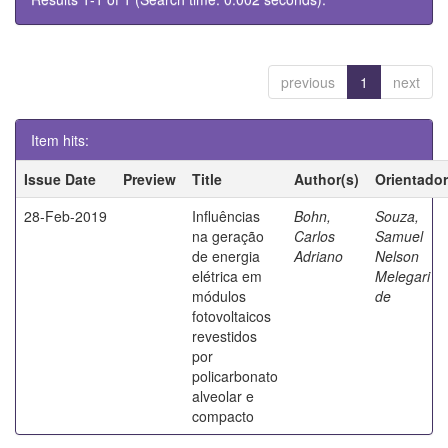
previous
1
next
Item hits:
Issue Date
Preview
Title
Author(s)
Orientador
28-Feb-2019
Influências
Bohn,
Souza,
na geração
Carlos
Samuel
de energia
Adriano
Nelson
elétrica em
Melegari
módulos
de
fotovoltaicos
revestidos
por
policarbonato
alveolar e
compacto