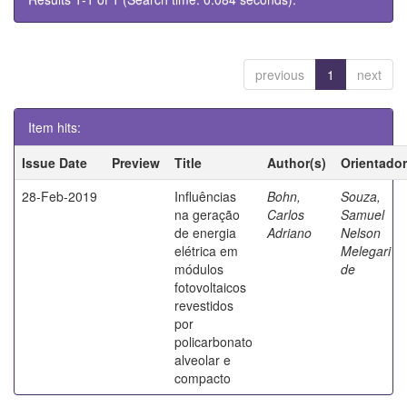
previous
1
next
Item hits:
Issue Date
Preview
Title
Author(s)
Orientador
28-Feb-2019
Influências
Bohn,
Souza,
na geração
Carlos
Samuel
de energia
Adriano
Nelson
elétrica em
Melegari
módulos
de
fotovoltaicos
revestidos
por
policarbonato
alveolar e
compacto