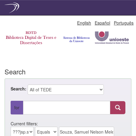
Skip
English
Español
Português
navigation
Search
Search:
for
Current filters: