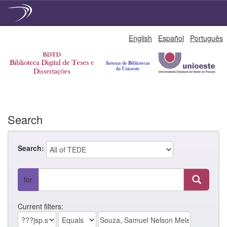
Skip
English
Español
Português
navigation
Search
Search:
for
Current filters: