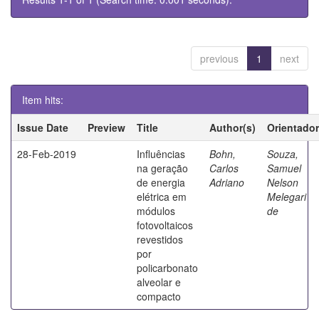
previous
1
next
Item hits:
Issue Date
Preview
Title
Author(s)
Orientador
28-Feb-2019
Influências
Bohn,
Souza,
na geração
Carlos
Samuel
de energia
Adriano
Nelson
elétrica em
Melegari
módulos
de
fotovoltaicos
revestidos
por
policarbonato
alveolar e
compacto