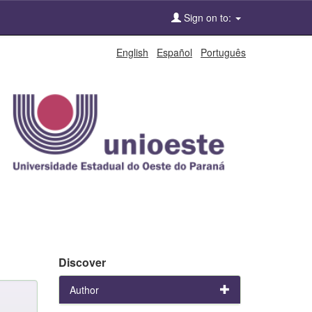
Sign on to:
English
Español
Português
Discover
Author