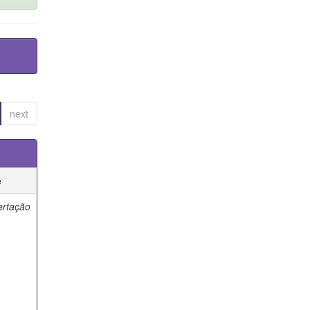
next
e
ertação