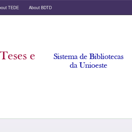
out TEDE
About BDTD