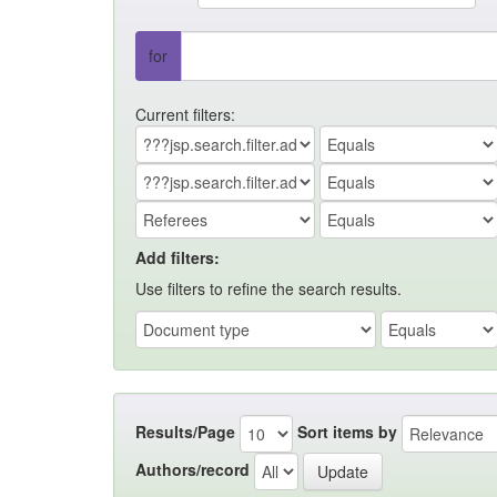
for
Current filters:
Add filters:
Use filters to refine the search results.
Results/Page
Sort items by
Authors/record