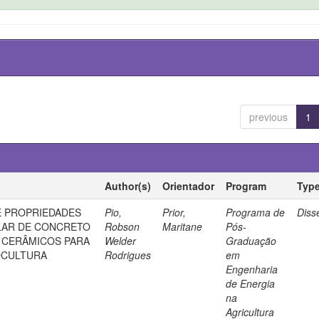
previous
1
Author(s)
Orientador
Program
Typ
 PROPRIEDADES
Pio,
Prior,
Programa de
Diss
ULAR DE CONCRETO
Robson
Maritane
Pós-
 CERÂMICOS PARA
Welder
Graduação
OCULTURA
Rodrigues
em
Engenharia
de Energia
na
Agricultura