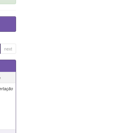
next
e
ertação