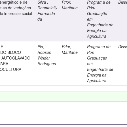
 energético e de
Silva ,
Prior,
Programa de
Diss
emas de vedações
Renathielly
Maritane
Pós-
e interesse social
Fernanda
Graduação
da
em
Engenharia de
Energia na
Agricultura
 E
Pio,
Prior,
Programa de
Diss
 DO BLOCO
Robson
Maritane
Pós-
O AUTOCLAVADO
Welder
Graduação
PARA
Rodrigues
em
NOCULTURA
Engenharia de
Energia na
Agricultura