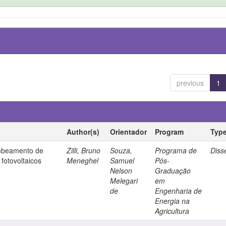
previous
1
Author(s)
Orientador
Program
Typ
mbeamento de
Zilli, Bruno
Souza,
Programa de
Diss
fotovoltaicos
Meneghel
Samuel
Pós-
Nelson
Graduação
Melegari
em
de
Engenharia de
Energia na
Agricultura