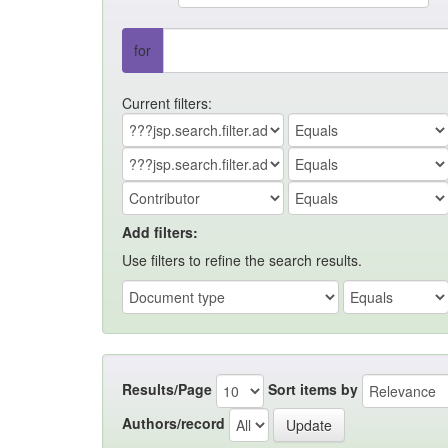
for
Current filters:
Add filters:
Use filters to refine the search results.
Results/Page
Sort items by
Authors/record