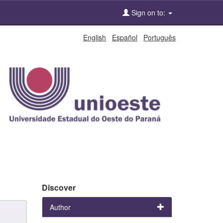
Sign on to:
English
Español
Português
Discover
Author