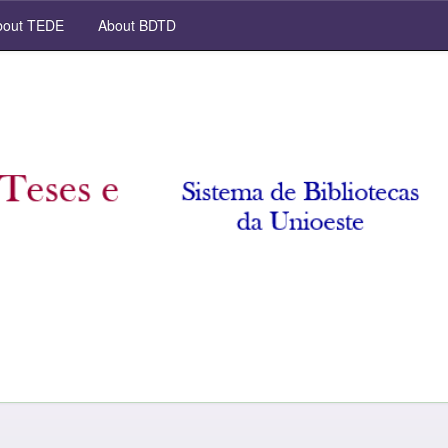
out TEDE
About BDTD