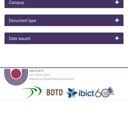
Campus
Document type
Date issued
UNIOESTE
(45) 3220-3000
biblioteca.repositorio@unioeste.br