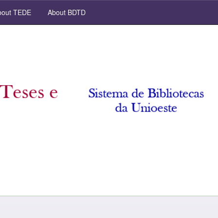
out TEDE
About BDTD