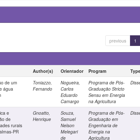
previous
1
Author(s)
Orientador
Program
Typ
ção de um
Toniazzo,
Nogueira,
Programa de Pós-
Diss
de água
Fernando
Carlos
Graduação Stricto
m
Eduardo
Sensu em Energia
Camargo
na Agricultura
ica e
Gnoatto,
Souza,
Programa de Pós-
Diss
ão de
Henrique
Samuel
Graduação em
ades rurais
Nelson
Engenharia de
Palmas-PR
Melegari
Energia na
de
Agricultura