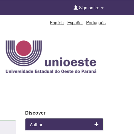
Sign on to:
English
Español
Português
Discover
Author