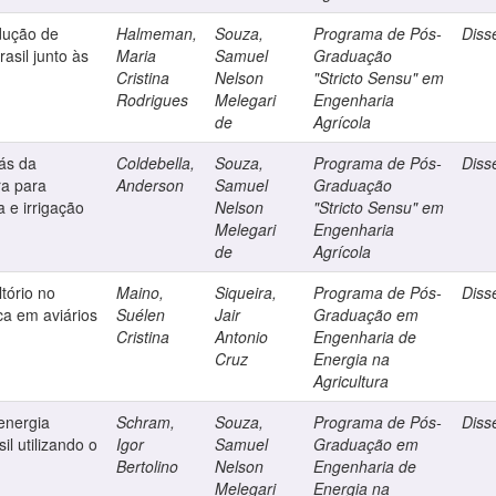
odução de
Halmeman,
Souza,
Programa de Pós-
Diss
rasil junto às
Maria
Samuel
Graduação
Cristina
Nelson
"Stricto Sensu" em
Rodrigues
Melegari
Engenharia
de
Agrícola
gás da
Coldebella,
Souza,
Programa de Pós-
Diss
ra para
Anderson
Samuel
Graduação
a e irrigação
Nelson
"Stricto Sensu" em
Melegari
Engenharia
de
Agrícola
ltório no
Maino,
Siqueira,
Programa de Pós-
Diss
ca em aviários
Suélen
Jair
Graduação em
Cristina
Antonio
Engenharia de
Cruz
Energia na
Agricultura
energia
Schram,
Souza,
Programa de Pós-
Diss
sil utilizando o
Igor
Samuel
Graduação em
Bertolino
Nelson
Engenharia de
Melegari
Energia na