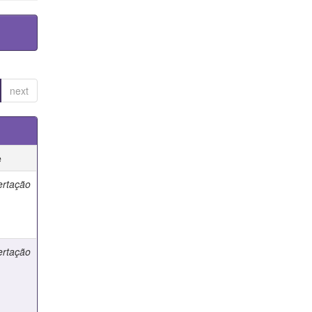
next
e
ertação
ertação