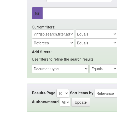
for
Current filters:
Add filters:
Use filters to refine the search results.
Results/Page
Sort items by
Authors/record