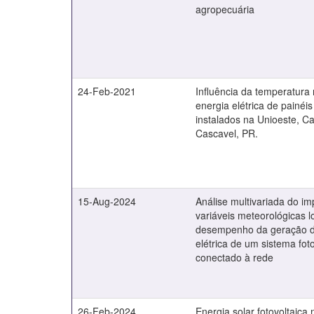
agropecuária
24-Feb-2021
Influência da temperatura
energia elétrica de painéis
instalados na Unioeste, 
Cascavel, PR.
15-Aug-2024
Análise multivariada do i
variáveis meteorológicas l
desempenho da geração d
elétrica de um sistema fot
conectado à rede
26-Feb-2024
Energia solar fotovoltaica 