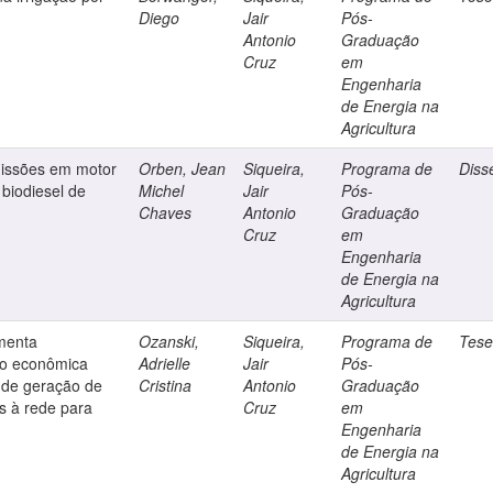
Diego
Jair
Pós-
Antonio
Graduação
Cruz
em
Engenharia
de Energia na
Agricultura
missões em motor
Orben, Jean
Siqueira,
Programa de
Diss
 biodiesel de
Michel
Jair
Pós-
Chaves
Antonio
Graduação
Cruz
em
Engenharia
de Energia na
Agricultura
menta
Ozanski,
Siqueira,
Programa de
Tes
ão econômica
Adrielle
Jair
Pós-
 de geração de
Cristina
Antonio
Graduação
s à rede para
Cruz
em
Engenharia
de Energia na
Agricultura