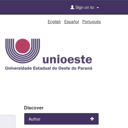
Sign on to:
English
Español
Português
Discover
Author