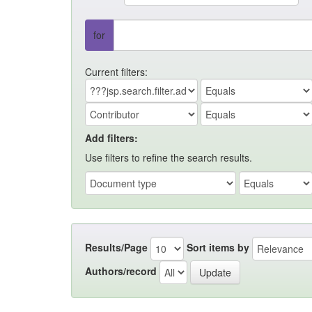
for
Current filters:
Add filters:
Use filters to refine the search results.
Results/Page
Sort items by
Authors/record