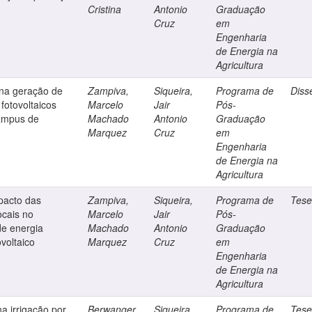
Cristina
Antonio
Graduação
Cruz
em
Engenharia
de Energia na
Agricultura
 na geração de
Zampiva,
Siqueira,
Programa de
Diss
 fotovoltaicos
Marcelo
Jair
Pós-
Campus de
Machado
Antonio
Graduação
Marquez
Cruz
em
Engenharia
de Energia na
Agricultura
mpacto das
Zampiva,
Siqueira,
Programa de
Tes
ocais no
Marcelo
Jair
Pós-
e energia
Machado
Antonio
Graduação
ovoltaico
Marquez
Cruz
em
Engenharia
de Energia na
Agricultura
na irrigação por
Berwanger,
Siqueira,
Programa de
Tes