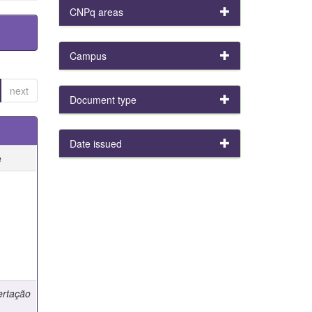
CNPq areas
Campus
next
Document type
Date issued
e
e
ertação