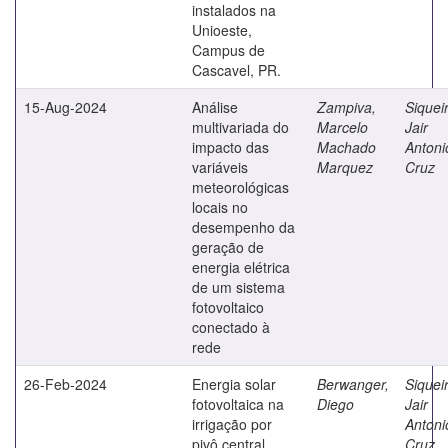
instalados na
Unioeste,
Campus de
Cascavel, PR.
15-Aug-2024
Análise
Zampiva,
Siquei
multivariada do
Marcelo
Jair
impacto das
Machado
Antoni
variáveis
Marquez
Cruz
meteorológicas
locais no
desempenho da
geração de
energia elétrica
de um sistema
fotovoltaico
conectado à
rede
26-Feb-2024
Energia solar
Berwanger,
Siquei
fotovoltaica na
Diego
Jair
irrigação por
Antoni
pivô central
Cruz