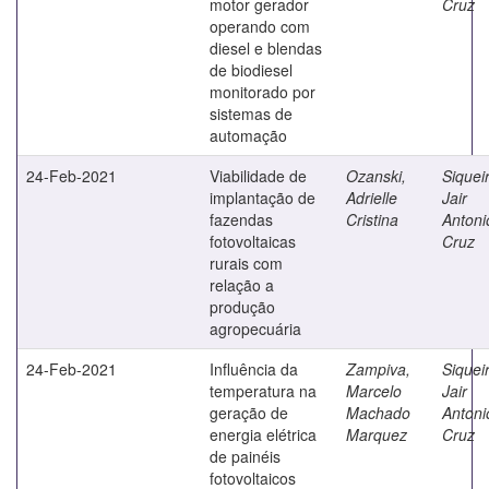
motor gerador
Cruz
operando com
diesel e blendas
de biodiesel
monitorado por
sistemas de
automação
24-Feb-2021
Viabilidade de
Ozanski,
Siquei
implantação de
Adrielle
Jair
fazendas
Cristina
Antoni
fotovoltaicas
Cruz
rurais com
relação a
produção
agropecuária
24-Feb-2021
Influência da
Zampiva,
Siquei
temperatura na
Marcelo
Jair
geração de
Machado
Antoni
energia elétrica
Marquez
Cruz
de painéis
fotovoltaicos