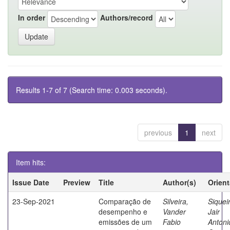
In order
Authors/record
Results 1-7 of 7 (Search time: 0.003 seconds).
previous
1
next
Item hits:
Issue Date
Preview
Title
Author(s)
Orien
23-Sep-2021
Comparação de
Silveira,
Siquei
desempenho e
Vander
Jair
emissões de um
Fabio
Antoni