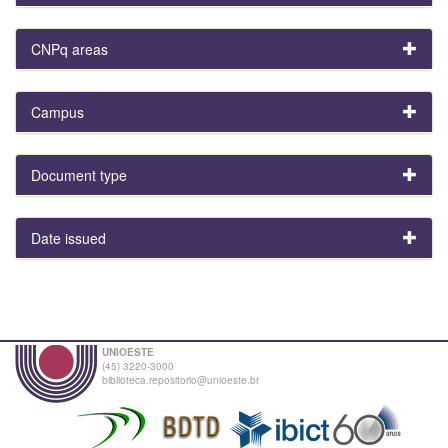
CNPq areas
Campus
Document type
Date issued
UNIOESTE
(45) 3220-3000
biblioteca.repositorio@unioeste.br