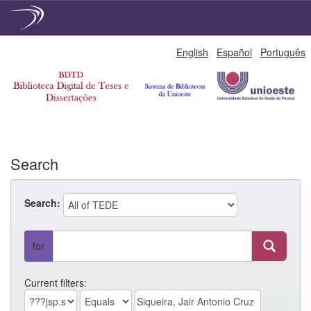
Skip
English
Español
Português
navigation
Search
Search:
for
Current filters: