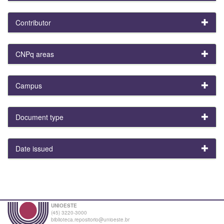
Contributor
CNPq areas
Campus
Document type
Date issued
UNIOESTE
(45) 3220-3000
biblioteca.repositorio@unioeste.br