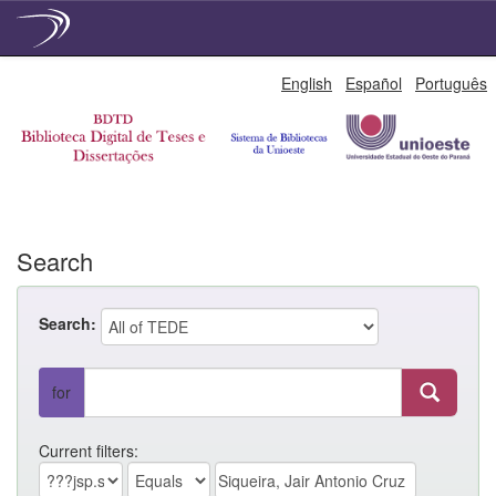
Skip
English
Español
Português
navigation
Search
Search:
for
Current filters: