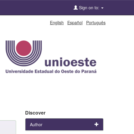
Sign on to:
English
Español
Português
Discover
Author