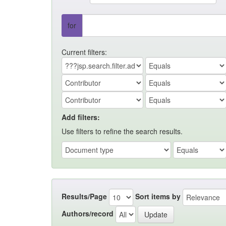
for
Current filters:
Add filters:
Use filters to refine the search results.
Results/Page
Sort items by
Authors/record