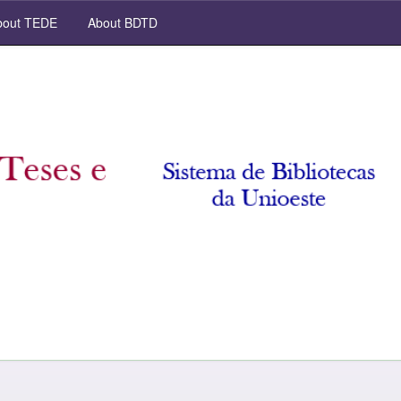
out TEDE
About BDTD