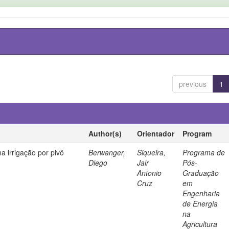
previous
1
Author(s)
Orientador
Program
na irrigação por pivô
Berwanger,
Siqueira,
Programa de
Diego
Jair
Pós-
Antonio
Graduação
Cruz
em
Engenharia
de Energia
na
Agricultura