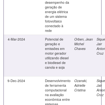
desempenho da
geração de
energia elétrica
de um sistema
fotovoltaico
conectado à
rede
4-Mar-2024
Potencial de
Orben, Jean
Sique
geração e
Michel
Jair
emissões em
Chaves
Anton
motor gerador
Cruz
utilizando diesel
e biodiesel de
canola e soja
9-Dec-2024
Desenvolvimento
Ozanski,
Sique
de ferramenta
Adrielle
Jair
computacional
Cristina
Anton
na avaliação
Cruz
econômica entre
sistemas