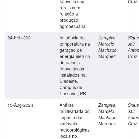
fotovoltaicas
Cruz
rurais com
relação a
produção
agropecuária
24-Feb-2021
Influência da
Zampiva,
Sique
temperatura na
Marcelo
Jair
geração de
Machado
Anton
energia elétrica
Marquez
Cruz
de painéis
fotovoltaicos
instalados na
Unioeste,
Campus de
Cascavel, PR.
15-Aug-2024
Análise
Zampiva,
Sique
multivariada do
Marcelo
Jair
impacto das
Machado
Anton
variáveis
Marquez
Cruz
meteorológicas
locais no