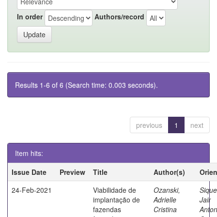
In order
Authors/record
Results 1-6 of 6 (Search time: 0.003 seconds).
previous
1
next
Item hits:
Issue Date
Preview
Title
Author(s)
Orie
24-Feb-2021
Viabilidade de
Ozanski,
Sique
implantação de
Adrielle
Jair
fazendas
Cristina
Anton