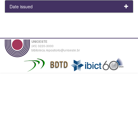
Date issued
UNIOESTE
(45) 3220-3000
biblioteca.repositorio@unioeste.br