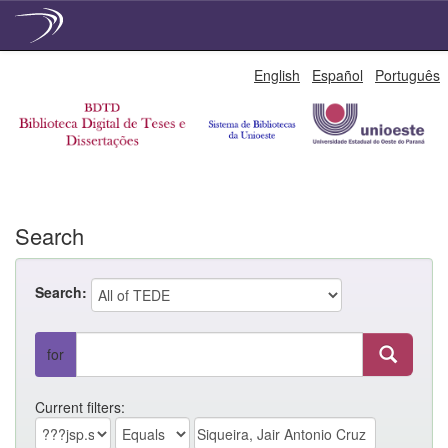
Skip
English
Español
Português
navigation
Search
Search:
for
Current filters: