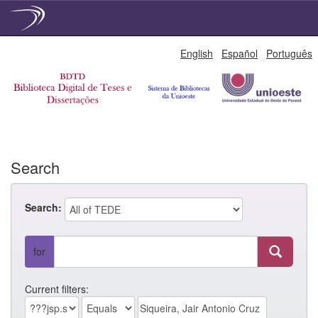
Skip
English
Español
Português
navigation
Search
Search:
for
Current filters: