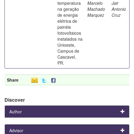
temperatura
Marcelo
Jair
na geração
Machado
Antonio
de energia
Marquez
Cruz
elétrica de
painéis
fotovoltaicos
instalados na
Unioeste,
Campus de
Cascavel,
PR.
Share
Discover
Author
Advisor