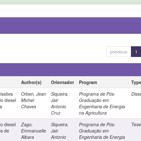
previous
1
Author(s)
Orientador
Program
Typ
missões
Orben, Jean
Siqueira,
Programa de Pós-
Diss
o diesel
Michel
Jair
Graduação em
ja
Chaves
Antonio
Engenharia de Energia
Cruz
na Agricultura
o diesel
Zago,
Siqueira,
Programa de Pós-
Tes
os de
Emmanuelle
Jair
Graduação em
Albara
Antonio
Engenharia de Energia