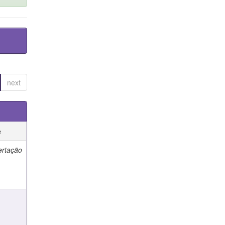
next
e
ertação
e