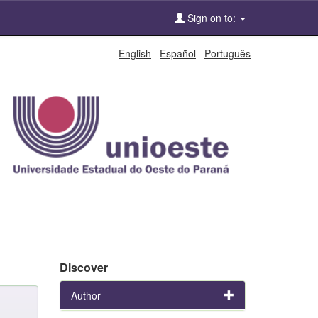
Sign on to:
English
Español
Português
Discover
Author