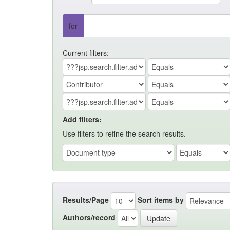
for
Current filters:
Add filters:
Use filters to refine the search results.
Results/Page
Sort items by
Authors/record