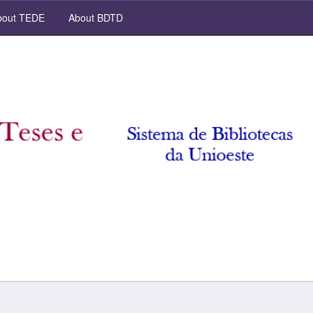
out TEDE
About BDTD