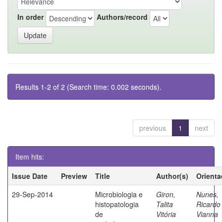
In order
Authors/record
Results 1-2 of 2 (Search time: 0.002 seconds).
previous
1
next
Item hits:
Issue Date
Preview
Title
Author(s)
Orienta
29-Sep-2014
Microbiologia e
Giron,
Nunes,
histopatologia
Talita
Ricardo
de
Vitória
Vianna