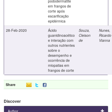
pododermatite
em frangos de
corte após
escarificação
epidérmica
28-Feb-2020
Ácido
Souza,
Nunes,
guanidinoacético
Cleison
Ricardo
e interação com
de
Vianna
outros nutrientes
sobre o
desempenho e
ocorrência de
miopatias em
frangos de corte
Share
Discover
Author