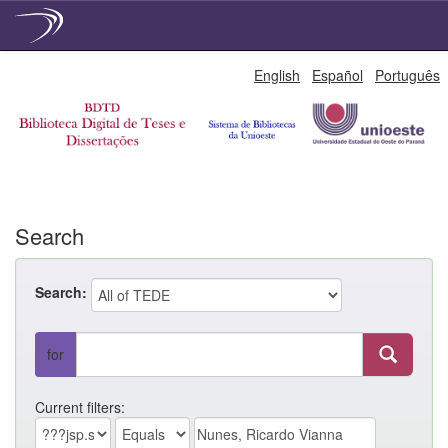
Skip
English
Español
Português
navigation
Search
Search:
for
Current filters: