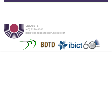
UNIOESTE
(45) 3220-3000
biblioteca.repositorio@unioeste.br