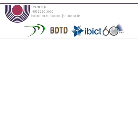
UNIOESTE
(45) 3220-3000
biblioteca.repositorio@unioeste.br