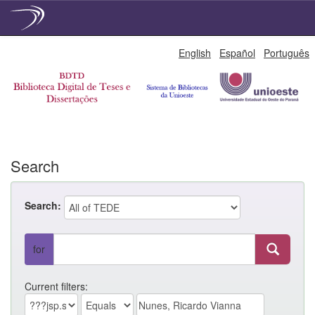
Skip
English
Español
Português
navigation
Search
Search:
for
Current filters: