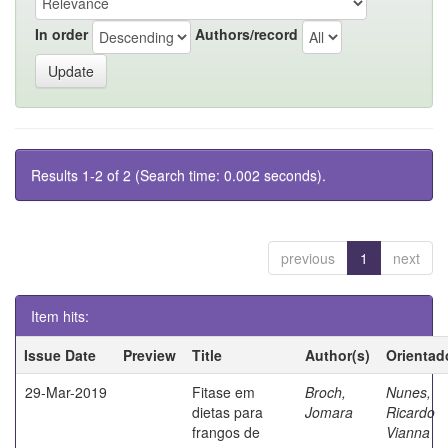
In order
Authors/record
Results 1-2 of 2 (Search time: 0.002 seconds).
previous
1
next
Item hits:
Issue Date
Preview
Title
Author(s)
Orientad
29-Mar-2019
Fitase em
Broch,
Nunes,
dietas para
Jomara
Ricardo
frangos de
Vianna