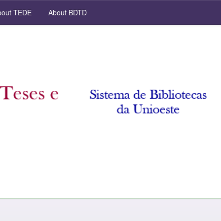
out TEDE
About BDTD