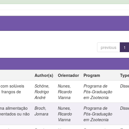
previous
1
Author(s)
Orientador
Program
Typ
 com solúveis
Schöne,
Nunes,
Programa de
Diss
 frangos de
Rodrigo
Ricardo
Pós-Graduação
André
Vianna
em Zootecnia
 na alimentação
Broch,
Nunes,
Programa de
Diss
ementados ou não
Jomara
Ricardo
Pós-Graduação
Vianna
em Zootecnia