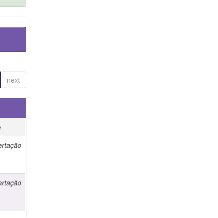
next
e
ertação
ertação