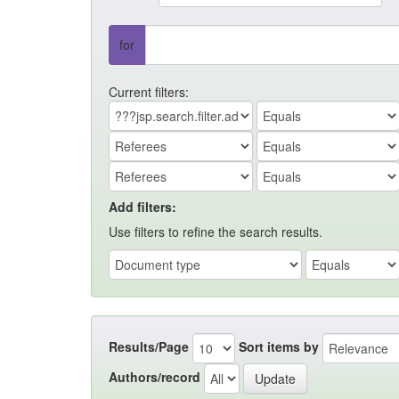
for
Current filters:
Add filters:
Use filters to refine the search results.
Results/Page
Sort items by
Authors/record