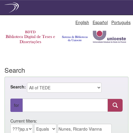
Skip
English
Español
Português
navigation
Search
Search:
for
Current filters: