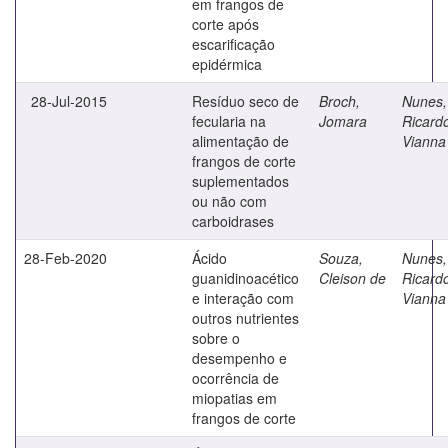
em frangos de
corte após
escarificação
epidérmica
28-Jul-2015
Resíduo seco de
Broch,
Nunes,
fecularia na
Jomara
Ricard
alimentação de
Vianna
frangos de corte
suplementados
ou não com
carboidrases
28-Feb-2020
Ácido
Souza,
Nunes,
guanidinoacético
Cleison de
Ricard
e interação com
Vianna
outros nutrientes
sobre o
desempenho e
ocorrência de
miopatias em
frangos de corte