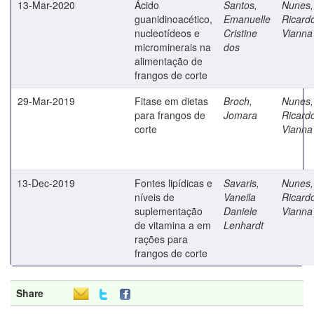
13-Mar-2020
Ácido
Santos,
Nunes,
guanidinoacético,
Emanuelle
Ricard
nucleotídeos e
Cristine
Vianna
microminerais na
dos
alimentação de
frangos de corte
29-Mar-2019
Fitase em dietas
Broch,
Nunes,
para frangos de
Jomara
Ricard
corte
Vianna
13-Dec-2019
Fontes lipídicas e
Savaris,
Nunes,
níveis de
Vaneila
Ricard
suplementação
Daniele
Vianna
de vitamina a em
Lenhardt
rações para
frangos de corte
Share