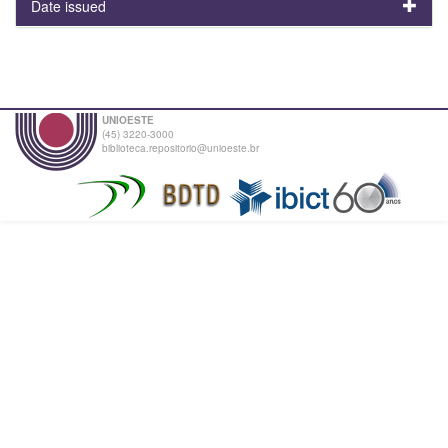
Date issued
UNIOESTE
(45) 3220-3000
biblioteca.repositorio@unioeste.br