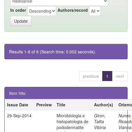
In order
Authors/record
Results 1-6 of 6 (Search time: 0.002 seconds).
previous
1
next
Item hits:
Issue Date
Preview
Title
Author(s)
Orient
29-Sep-2014
Microbiologia e
Giron,
Nunes,
histopatologia de
Talita
Ricard
pododermatite
Vitória
Vianna